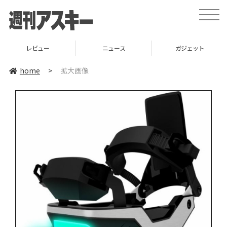
toggle
naviga
レビュー
ニュース
ガジェット
home
>
拡大画像