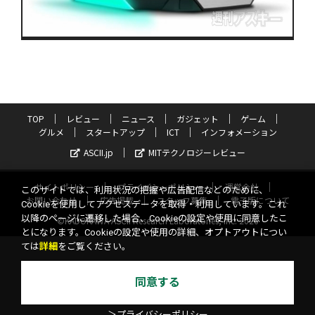
TOP
レビュー
ニュース
ガジェット
ゲーム
グルメ
スタートアップ
ICT
インフォメーション
ASCII.jp
MITテクノロジーレビュー
サイトポリシー
プライバシーポリシー
運営会社
このサイトでは、利用状況の把握や広告配信などのために、
お問い合わせ
広告掲載
スタッフ募集
電子版について
Cookieを使用してアクセスデータを取得・利用しています。これ
以降のページに遷移した場合、Cookieの設定や使用に同意したこ
©KADOKAWA ASCII Research Laboratories, Inc. 2026
とになります。Cookieの設定や使用の詳細、オプトアウトについ
ては
詳細
をご覧ください。
同意する
＞プライバシーポリシー