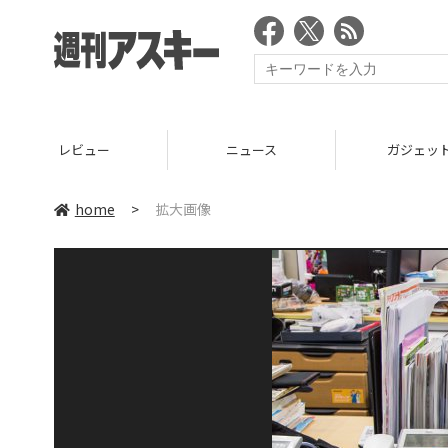
レビュー
ニュース
ガジェッ
home
>
拡大画像