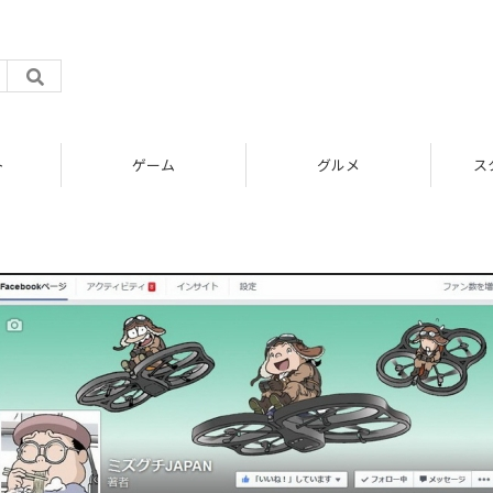
ト
ゲーム
グルメ
ス