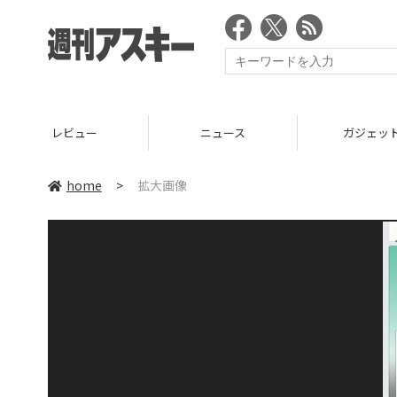
レビュー
ニュース
ガジェッ
home
>
拡大画像