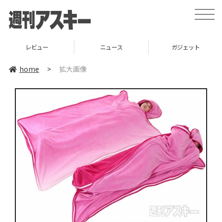
toggle
naviga
レビュー
ニュース
ガジェット
home
>
拡大画像