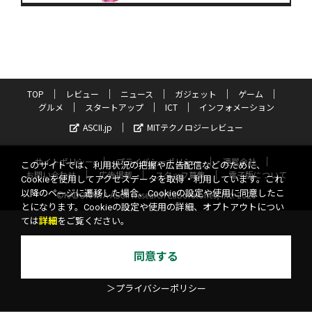
TOP
レビュー
ニュース
ガジェット
ゲーム
グルメ
スタートアップ
ICT
インフォメーション
ASCII.jp
MITテクノロジーレビュー
サイトポリシー
プライバシーポリシー
運営会社
このサイトでは、利用状況の把握や広告配信などのために、
お問い合わせ
広告掲載
スタッフ募集
電子版について
Cookieを使用してアクセスデータを取得・利用しています。これ
以降のページに遷移した場合、Cookieの設定や使用に同意したこ
©KADOKAWA ASCII Research Laboratories, Inc. 2026
とになります。Cookieの設定や使用の詳細、オプトアウトについ
ては
詳細
をご覧ください。
同意する
＞プライバシーポリシー