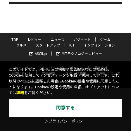
TOP
レビュー
ニュース
ガジェット
ゲーム
グルメ
スタートアップ
ICT
インフォメーション
ASCII.jp
MITテクノロジーレビュー
サイトポリシー
プライバシーポリシー
運営会社
このサイトでは、利用状況の把握や広告配信などのために、
お問い合わせ
広告掲載
スタッフ募集
電子版について
Cookieを使用してアクセスデータを取得・利用しています。これ
以降のページに遷移した場合、Cookieの設定や使用に同意したこ
©KADOKAWA ASCII Research Laboratories, Inc. 2026
とになります。Cookieの設定や使用の詳細、オプトアウトについ
ては
詳細
をご覧ください。
同意する
＞プライバシーポリシー