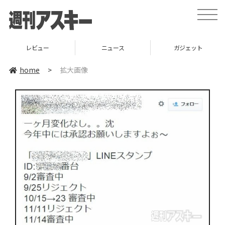
toggle
naviga
レビュー
ニュース
ガジェット
home
>
拡大画像