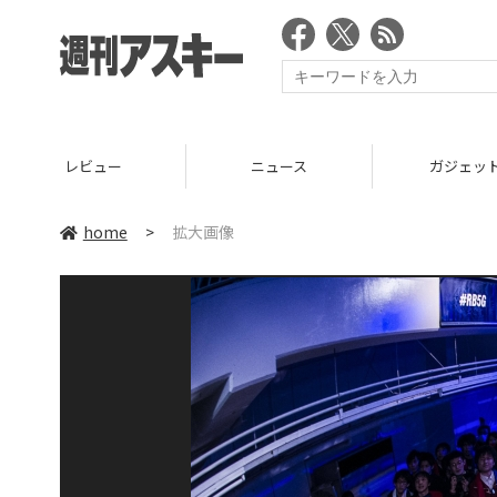
レビュー
ニュース
ガジェッ
home
>
拡大画像