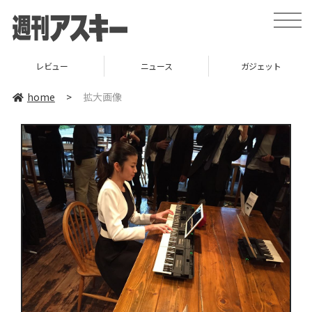
toggle
naviga
レビュー
ニュース
ガジェット
home
>
拡大画像