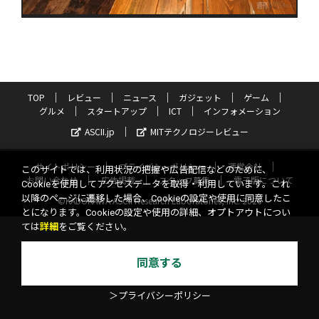
TOP
レビュー
ニュース
ガジェット
ゲーム
グルメ
スタートアップ
ICT
インフォメーション
ASCII.jp
MITテクノロジーレビュー
サイトポリシー
プライバシーポリシー
運営会社
このサイトでは、利用状況の把握や広告配信などのために、
お問い合わせ
広告掲載
スタッフ募集
電子版について
Cookieを使用してアクセスデータを取得・利用しています。これ
以降のページに遷移した場合、Cookieの設定や使用に同意したこ
©KADOKAWA ASCII Research Laboratories, Inc. 2026
とになります。Cookieの設定や使用の詳細、オプトアウトについ
ては
詳細
をご覧ください。
同意する
＞プライバシーポリシー