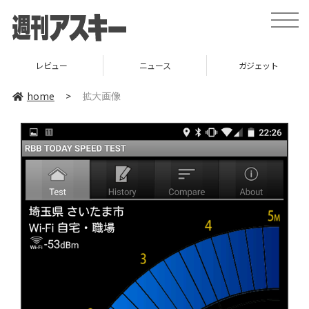
toggle
naviga
レビュー
ニュース
ガジェット
home
>
拡大画像