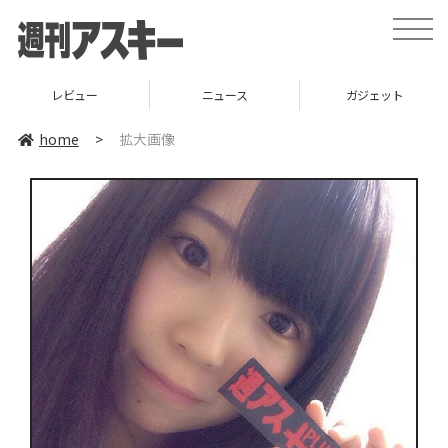
toggle
naviga
レビュー
ニュース
ガジェット
home
>
拡大画像