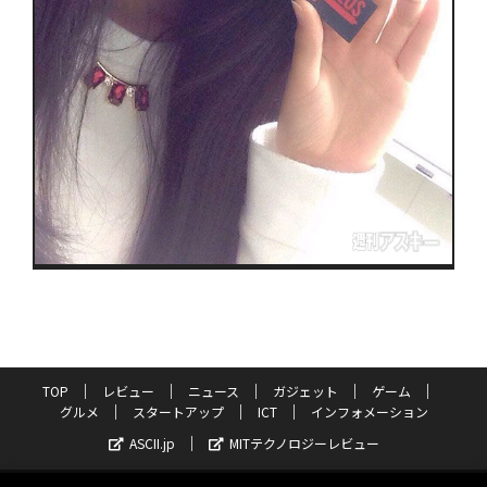
TOP
レビュー
ニュース
ガジェット
ゲーム
グルメ
スタートアップ
ICT
インフォメーション
ASCII.jp
MITテクノロジーレビュー