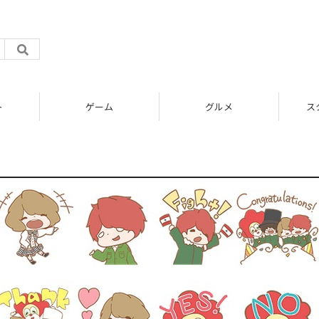
ト
ゲーム
グルメ
ス