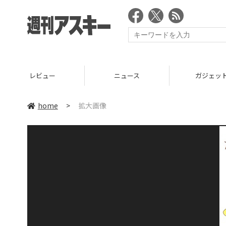
レビュー
ニュース
ガジェッ
home
>
拡大画像