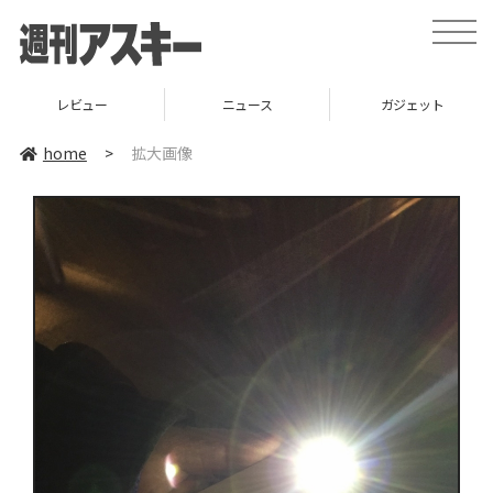
toggle
naviga
レビュー
ニュース
ガジェット
home
>
拡大画像