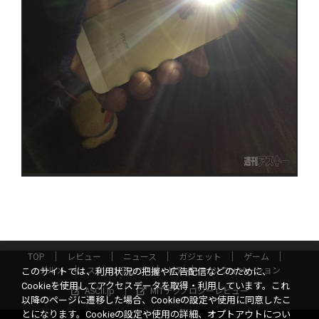
TOP
レビュー
ニュース
ガジェット
ゲーム
グルメ
スタートアップ
ICT
インフォメーション
このサイトでは、利用状況の把握や広告配信などのために、
Cookieを使用してアクセスデータを取得・利用しています。これ
ASCII.jp
MITテクノロジーレビュー
以降のページに遷移した場合、Cookieの設定や使用に同意したこ
とになります。Cookieの設定や使用の詳細、オプトアウトについ