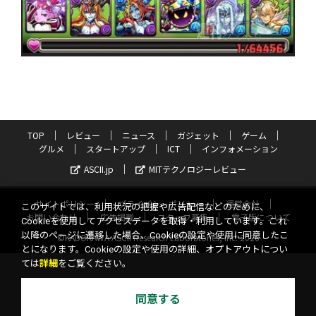
TOP
レビュー
ニュース
ガジェット
ゲーム
グルメ
スタートアップ
ICT
インフォメーション
ASCII.jp
MITテクノロジーレビュー
サイトポリシー
プライバシーポリシー
運営会社
このサイトでは、利用状況の把握や広告配信などのために、
お問い合わせ
広告掲載
スタッフ募集
電子版について
Cookieを使用してアクセスデータを取得・利用しています。これ
以降のページに遷移した場合、Cookieの設定や使用に同意したこ
©KADOKAWA ASCII Research Laboratories, Inc. 2026
とになります。Cookieの設定や使用の詳細、オプトアウトについ
ては
詳細
をご覧ください。
同意する