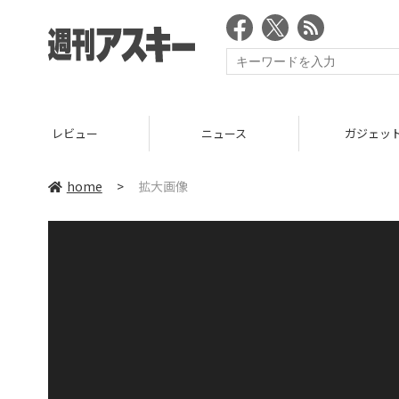
レビュー
ニュース
ガジェッ
home
>
拡大画像