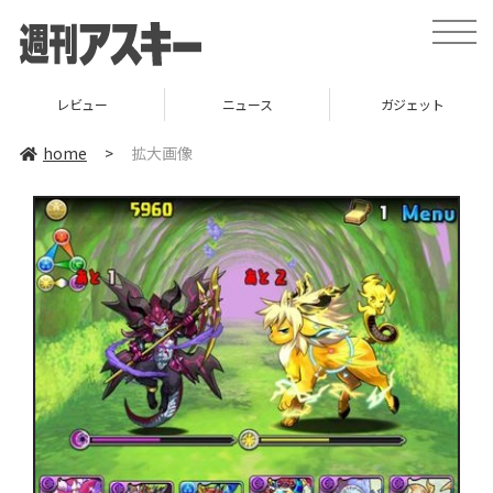
toggle
naviga
レビュー
ニュース
ガジェット
home
>
拡大画像