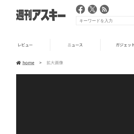
レビュー
ニュース
ガジェッ
home
>
拡大画像