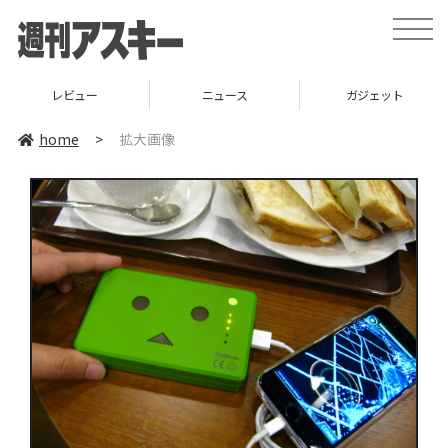
toggle
naviga
レビュー
ニュース
ガジェット
home
>
拡大画像