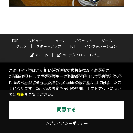
TOP
レビュー
ニュース
ガジェット
ゲーム
グルメ
スタートアップ
ICT
インフォメーション
ASCII.jp
MITテクノロジーレビュー
サイトポリシー
プライバシーポリシー
運営会社
このサイトでは、利用状況の把握や広告配信などのために、
お問い合わせ
広告掲載
スタッフ募集
電子版について
Cookieを使用してアクセスデータを取得・利用しています。これ
以降のページに遷移した場合、Cookieの設定や使用に同意したこ
©KADOKAWA ASCII Research Laboratories, Inc. 2026
とになります。Cookieの設定や使用の詳細、オプトアウトについ
ては
詳細
をご覧ください。
同意する
＞プライバシーポリシー