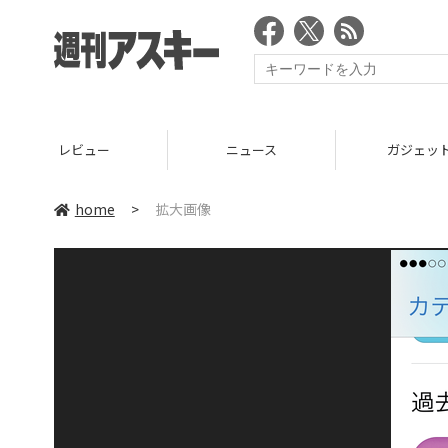
レビュー
ニュース
ガジェッ
home
>
拡大画像