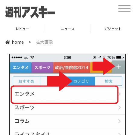
toggle
naviga
レビュー
ニュース
ガジェット
home
>
拡大画像