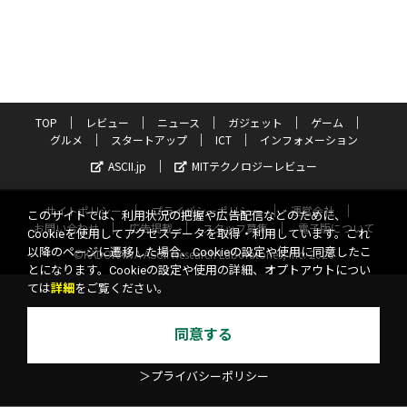
TOP
レビュー
ニュース
ガジェット
ゲーム
グルメ
スタートアップ
ICT
インフォメーション
ASCII.jp
MITテクノロジーレビュー
サイトポリシー
プライバシーポリシー
運営会社
このサイトでは、利用状況の把握や広告配信などのために、
お問い合わせ
広告掲載
スタッフ募集
電子版について
Cookieを使用してアクセスデータを取得・利用しています。これ
以降のページに遷移した場合、Cookieの設定や使用に同意したこ
©KADOKAWA ASCII Research Laboratories, Inc. 2026
とになります。Cookieの設定や使用の詳細、オプトアウトについ
ては
詳細
をご覧ください。
同意する
＞プライバシーポリシー