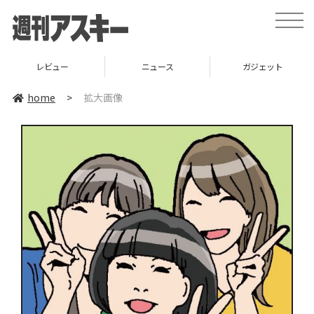
toggle
naviga
レビュー
ニュース
ガジェット
home
>
拡大画像