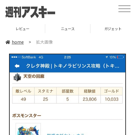
toggle
naviga
レビュー
ニュース
ガジェット
home
>
拡大画像