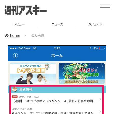
toggle
naviga
レビュー
ニュース
ガジェット
home
>
拡大画像