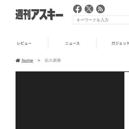
レビュー
ニュース
ガジェッ
home
>
拡大画像