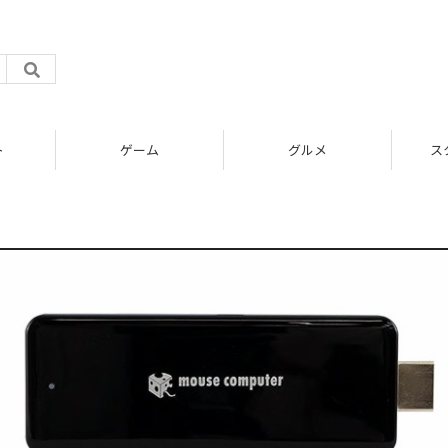
ト
ゲーム
グルメ
ス