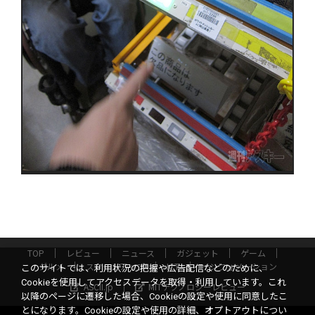
TOP
レビュー
ニュース
ガジェット
ゲーム
グルメ
スタートアップ
ICT
インフォメーション
このサイトでは、利用状況の把握や広告配信などのために、
Cookieを使用してアクセスデータを取得・利用しています。これ
ASCII.jp
MITテクノロジーレビュー
以降のページに遷移した場合、Cookieの設定や使用に同意したこ
とになります。Cookieの設定や使用の詳細、オプトアウトについ