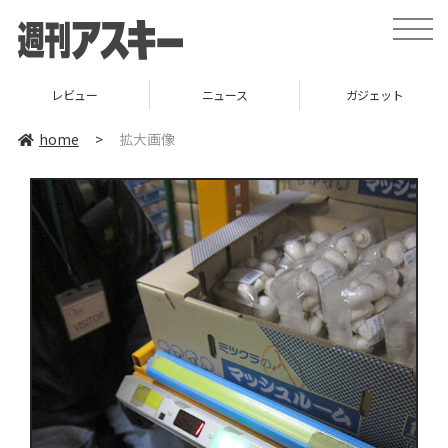
toggle
naviga
レビュー
ニュース
ガジェット
home
>
拡大画像