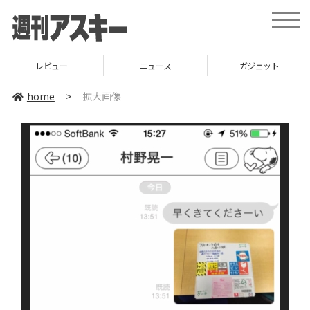
toggle
naviga
レビュー
ニュース
ガジェット
home
>
拡大画像