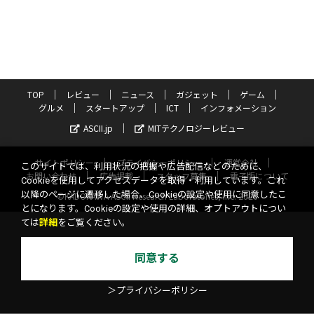
TOP
レビュー
ニュース
ガジェット
ゲーム
グルメ
スタートアップ
ICT
インフォメーション
ASCII.jp
MITテクノロジーレビュー
サイトポリシー
プライバシーポリシー
運営会社
このサイトでは、利用状況の把握や広告配信などのために、
お問い合わせ
広告掲載
スタッフ募集
電子版について
Cookieを使用してアクセスデータを取得・利用しています。これ
以降のページに遷移した場合、Cookieの設定や使用に同意したこ
©KADOKAWA ASCII Research Laboratories, Inc. 2026
とになります。Cookieの設定や使用の詳細、オプトアウトについ
ては
詳細
をご覧ください。
同意する
＞プライバシーポリシー