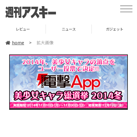
toggle
naviga
レビュー
ニュース
ガジェット
home
>
拡大画像