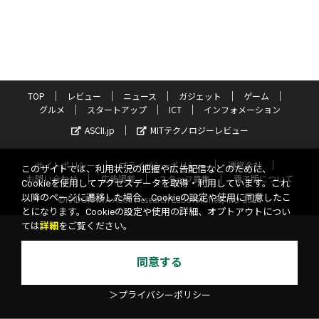
TOP
レビュー
ニュース
ガジェット
ゲーム
グルメ
スタートアップ
ICT
インフォメーション
ASCII.jp
MITテクノロジーレビュー
サイトポリシー
プライバシーポリシー
運営会社
このサイトでは、利用状況の把握や広告配信などのために、
お問い合わせ
広告掲載
スタッフ募集
電子版について
Cookieを使用してアクセスデータを取得・利用しています。これ
以降のページに遷移した場合、Cookieの設定や使用に同意したこ
©KADOKAWA ASCII Research Laboratories, Inc. 2026
とになります。Cookieの設定や使用の詳細、オプトアウトについ
ては
詳細
をご覧ください。
同意する
＞プライバシーポリシー