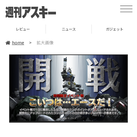
toggle
naviga
レビュー
ニュース
ガジェット
home
>
拡大画像