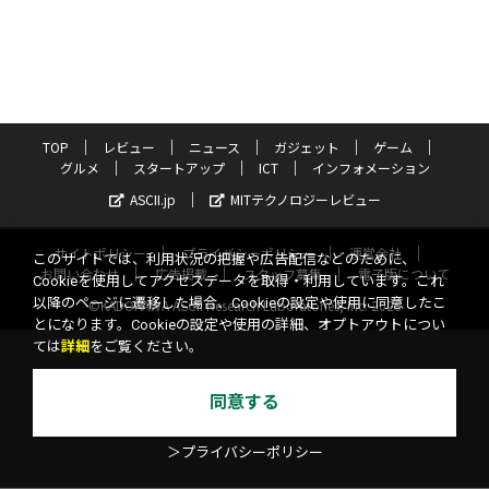
TOP
レビュー
ニュース
ガジェット
ゲーム
グルメ
スタートアップ
ICT
インフォメーション
ASCII.jp
MITテクノロジーレビュー
サイトポリシー
プライバシーポリシー
運営会社
このサイトでは、利用状況の把握や広告配信などのために、
お問い合わせ
広告掲載
スタッフ募集
電子版について
Cookieを使用してアクセスデータを取得・利用しています。これ
以降のページに遷移した場合、Cookieの設定や使用に同意したこ
©KADOKAWA ASCII Research Laboratories, Inc. 2026
とになります。Cookieの設定や使用の詳細、オプトアウトについ
ては
詳細
をご覧ください。
同意する
＞プライバシーポリシー