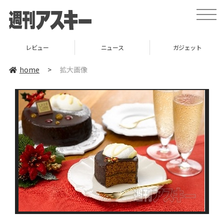
toggle
naviga
レビュー
ニュース
ガジェット
home
>
拡大画像