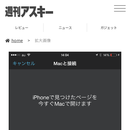
toggle
naviga
レビュー
ニュース
ガジェット
home
>
拡大画像