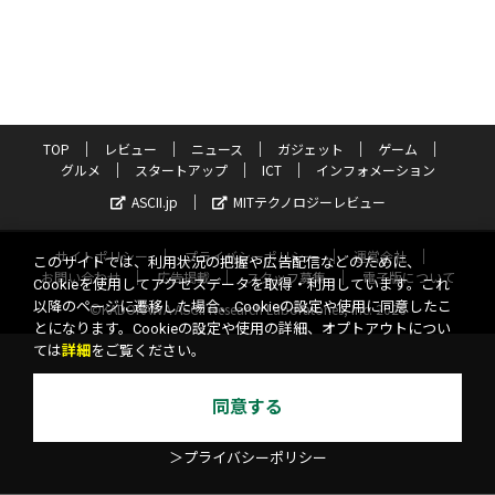
TOP
レビュー
ニュース
ガジェット
ゲーム
グルメ
スタートアップ
ICT
インフォメーション
ASCII.jp
MITテクノロジーレビュー
サイトポリシー
プライバシーポリシー
運営会社
このサイトでは、利用状況の把握や広告配信などのために、
お問い合わせ
広告掲載
スタッフ募集
電子版について
Cookieを使用してアクセスデータを取得・利用しています。これ
以降のページに遷移した場合、Cookieの設定や使用に同意したこ
©KADOKAWA ASCII Research Laboratories, Inc. 2026
とになります。Cookieの設定や使用の詳細、オプトアウトについ
ては
詳細
をご覧ください。
同意する
＞プライバシーポリシー