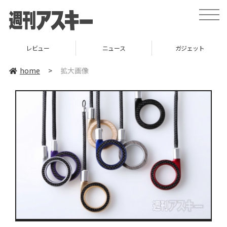
toggle
naviga
レビュー
ニュース
ガジェット
home
>
拡大画像