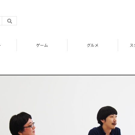
ト
ゲーム
グルメ
ス