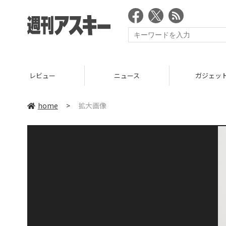
レビュー
ニュース
ガジェッ
home
>
拡大画像