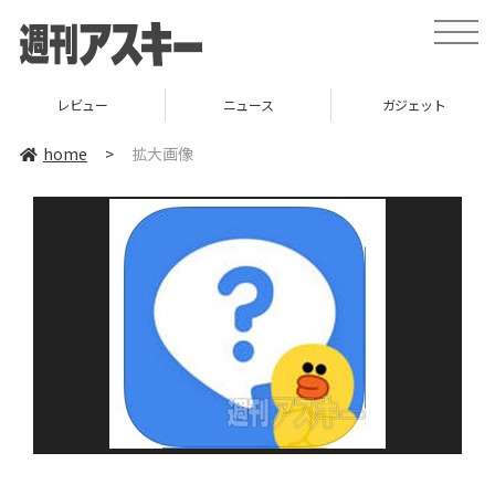
toggle
naviga
レビュー
ニュース
ガジェット
home
>
拡大画像