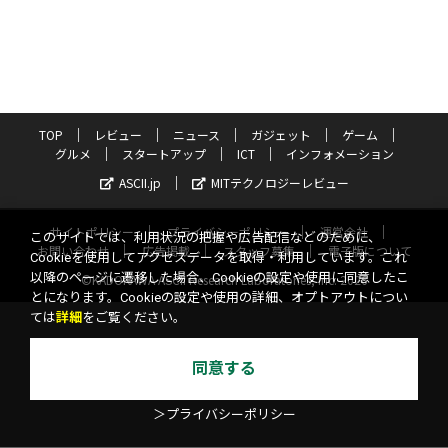
TOP
レビュー
ニュース
ガジェット
ゲーム
グルメ
スタートアップ
ICT
インフォメーション
ASCII.jp
MITテクノロジーレビュー
サイトポリシー
プライバシーポリシー
運営会社
このサイトでは、利用状況の把握や広告配信などのために、
お問い合わせ
広告掲載
スタッフ募集
電子版について
Cookieを使用してアクセスデータを取得・利用しています。これ
以降のページに遷移した場合、Cookieの設定や使用に同意したこ
©KADOKAWA ASCII Research Laboratories, Inc. 2026
とになります。Cookieの設定や使用の詳細、オプトアウトについ
ては
詳細
をご覧ください。
同意する
＞プライバシーポリシー