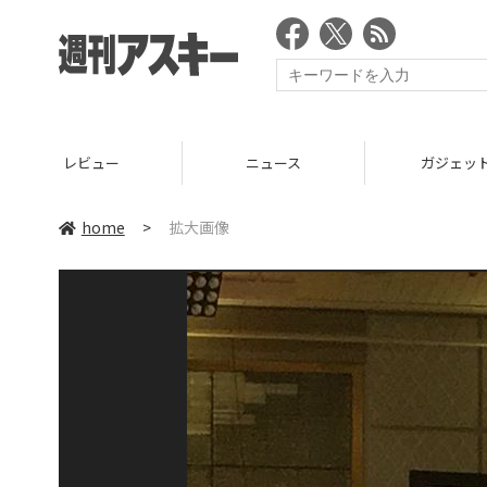
レビュー
ニュース
ガジェッ
home
>
拡大画像