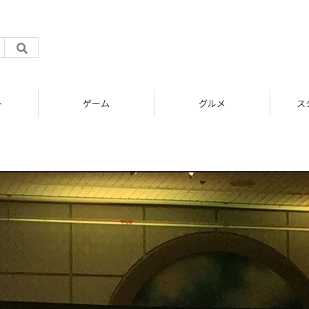
ト
ゲーム
グルメ
ス