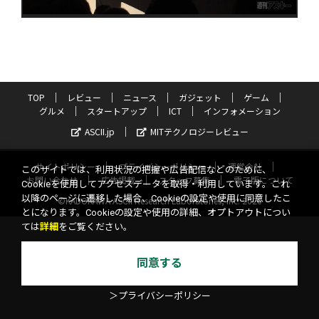
TOP
レビュー
ニュース
ガジェット
ゲーム
グルメ
スタートアップ
ICT
インフォメーション
ASCII.jp
MITテクノロジーレビュー
サイトポリシー
プライバシーポリシー
運営会社
このサイトでは、利用状況の把握や広告配信などのために、
お問い合わせ
広告掲載
スタッフ募集
電子版について
Cookieを使用してアクセスデータを取得・利用しています。これ
以降のページに遷移した場合、Cookieの設定や使用に同意したこ
©KADOKAWA ASCII Research Laboratories, Inc. 2026
とになります。Cookieの設定や使用の詳細、オプトアウトについ
ては
詳細
をご覧ください。
同意する
＞プライバシーポリシー