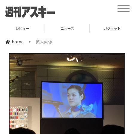
toggle
naviga
レビュー
ニュース
ガジェット
home
>
拡大画像