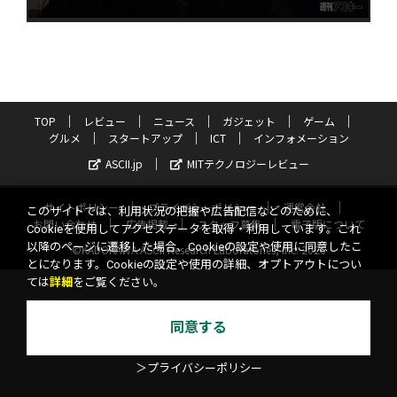
TOP
レビュー
ニュース
ガジェット
ゲーム
グルメ
スタートアップ
ICT
インフォメーション
ASCII.jp
MITテクノロジーレビュー
サイトポリシー
プライバシーポリシー
運営会社
このサイトでは、利用状況の把握や広告配信などのために、
お問い合わせ
広告掲載
スタッフ募集
電子版について
Cookieを使用してアクセスデータを取得・利用しています。これ
以降のページに遷移した場合、Cookieの設定や使用に同意したこ
©KADOKAWA ASCII Research Laboratories, Inc. 2026
とになります。Cookieの設定や使用の詳細、オプトアウトについ
ては
詳細
をご覧ください。
同意する
＞プライバシーポリシー