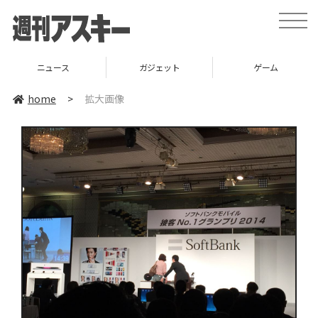
toggle
naviga
ニュース
ガジェット
ゲーム
home
>
拡大画像