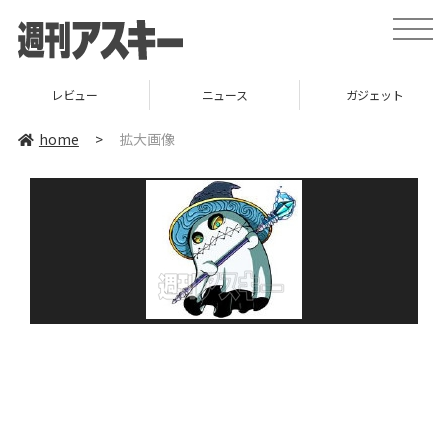
toggle
naviga
レビュー
ニュース
ガジェット
home
>
拡大画像