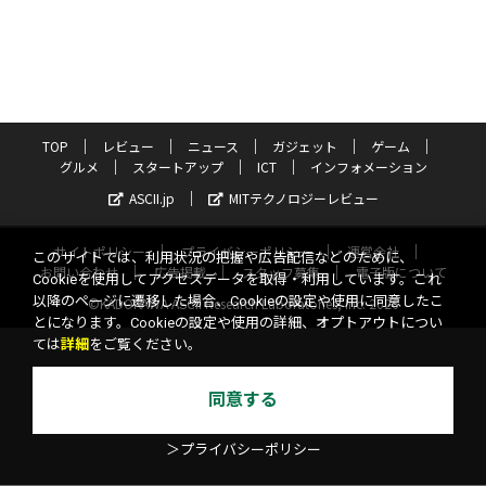
TOP
レビュー
ニュース
ガジェット
ゲーム
グルメ
スタートアップ
ICT
インフォメーション
ASCII.jp
MITテクノロジーレビュー
サイトポリシー
プライバシーポリシー
運営会社
このサイトでは、利用状況の把握や広告配信などのために、
お問い合わせ
広告掲載
スタッフ募集
電子版について
Cookieを使用してアクセスデータを取得・利用しています。これ
以降のページに遷移した場合、Cookieの設定や使用に同意したこ
©KADOKAWA ASCII Research Laboratories, Inc. 2026
とになります。Cookieの設定や使用の詳細、オプトアウトについ
ては
詳細
をご覧ください。
同意する
＞プライバシーポリシー