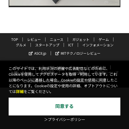
TOP
レビュー
ニュース
ガジェット
ゲーム
グルメ
スタートアップ
ICT
インフォメーション
ASCII.jp
MITテクノロジーレビュー
サイトポリシー
プライバシーポリシー
運営会社
このサイトでは、利用状況の把握や広告配信などのために、
お問い合わせ
広告掲載
スタッフ募集
電子版について
Cookieを使用してアクセスデータを取得・利用しています。これ
以降のページに遷移した場合、Cookieの設定や使用に同意したこ
©KADOKAWA ASCII Research Laboratories, Inc. 2026
とになります。Cookieの設定や使用の詳細、オプトアウトについ
ては
詳細
をご覧ください。
同意する
＞プライバシーポリシー