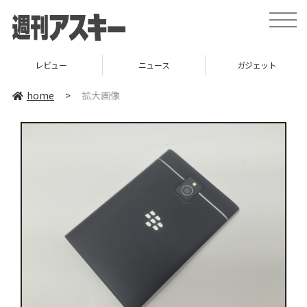
toggle
naviga
レビュー
ニュース
ガジェット
home
>
拡大画像