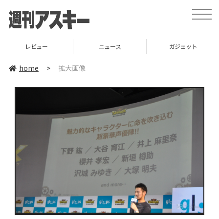
toggle
naviga
レビュー
ニュース
ガジェット
home
>
拡大画像