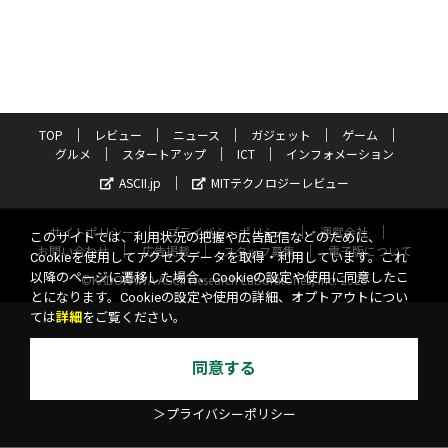
TOP
レビュー
ニュース
ガジェット
ゲーム
グルメ
スタートアップ
ICT
インフォメーション
ASCII.jp
MITテクノロジーレビュー
サイトポリシー
プライバシーポリシー
運営会社
このサイトでは、利用状況の把握や広告配信などのために、
お問い合わせ
広告掲載
スタッフ募集
電子版について
Cookieを使用してアクセスデータを取得・利用しています。これ
以降のページに遷移した場合、Cookieの設定や使用に同意したこ
©KADOKAWA ASCII Research Laboratories, Inc. 2026
とになります。Cookieの設定や使用の詳細、オプトアウトについ
ては
詳細
をご覧ください。
同意する
＞プライバシーポリシー