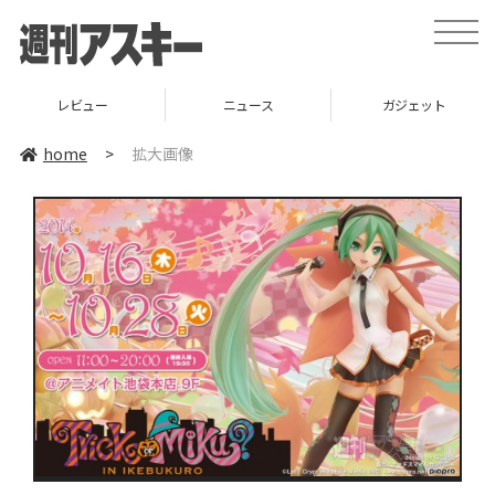
toggle
naviga
レビュー
ニュース
ガジェット
home
>
拡大画像