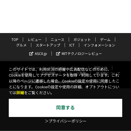
TOP
レビュー
ニュース
ガジェット
ゲーム
グルメ
スタートアップ
ICT
インフォメーション
ASCII.jp
MITテクノロジーレビュー
サイトポリシー
プライバシーポリシー
運営会社
このサイトでは、利用状況の把握や広告配信などのために、
お問い合わせ
広告掲載
スタッフ募集
電子版について
Cookieを使用してアクセスデータを取得・利用しています。これ
以降のページに遷移した場合、Cookieの設定や使用に同意したこ
©KADOKAWA ASCII Research Laboratories, Inc. 2026
とになります。Cookieの設定や使用の詳細、オプトアウトについ
ては
詳細
をご覧ください。
同意する
＞プライバシーポリシー