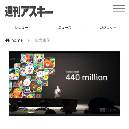
toggle
naviga
レビュー
ニュース
ガジェット
home
>
拡大画像