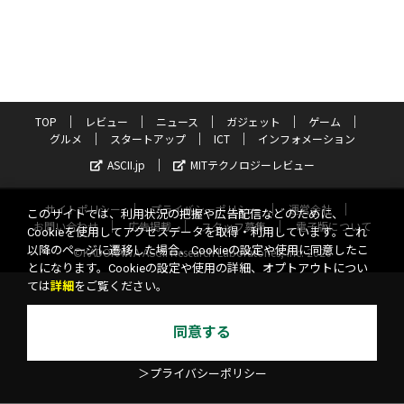
TOP
レビュー
ニュース
ガジェット
ゲーム
グルメ
スタートアップ
ICT
インフォメーション
ASCII.jp
MITテクノロジーレビュー
サイトポリシー
プライバシーポリシー
運営会社
このサイトでは、利用状況の把握や広告配信などのために、
お問い合わせ
広告掲載
スタッフ募集
電子版について
Cookieを使用してアクセスデータを取得・利用しています。これ
以降のページに遷移した場合、Cookieの設定や使用に同意したこ
©KADOKAWA ASCII Research Laboratories, Inc. 2026
とになります。Cookieの設定や使用の詳細、オプトアウトについ
ては
詳細
をご覧ください。
同意する
＞プライバシーポリシー