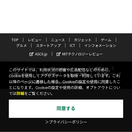
TOP
レビュー
ニュース
ガジェット
ゲーム
グルメ
スタートアップ
ICT
インフォメーション
ASCII.jp
MITテクノロジーレビュー
サイトポリシー
プライバシーポリシー
運営会社
このサイトでは、利用状況の把握や広告配信などのために、
お問い合わせ
広告掲載
スタッフ募集
電子版について
Cookieを使用してアクセスデータを取得・利用しています。これ
以降のページに遷移した場合、Cookieの設定や使用に同意したこ
©KADOKAWA ASCII Research Laboratories, Inc. 2026
とになります。Cookieの設定や使用の詳細、オプトアウトについ
ては
詳細
をご覧ください。
同意する
＞プライバシーポリシー