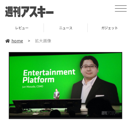
toggle
naviga
レビュー
ニュース
ガジェット
home
>
拡大画像