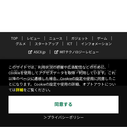
TOP
レビュー
ニュース
ガジェット
ゲーム
グルメ
スタートアップ
ICT
インフォメーション
ASCII.jp
MITテクノロジーレビュー
サイトポリシー
プライバシーポリシー
運営会社
このサイトでは、利用状況の把握や広告配信などのために、
お問い合わせ
広告掲載
スタッフ募集
電子版について
Cookieを使用してアクセスデータを取得・利用しています。これ
以降のページに遷移した場合、Cookieの設定や使用に同意したこ
©KADOKAWA ASCII Research Laboratories, Inc. 2026
とになります。Cookieの設定や使用の詳細、オプトアウトについ
ては
詳細
をご覧ください。
同意する
＞プライバシーポリシー