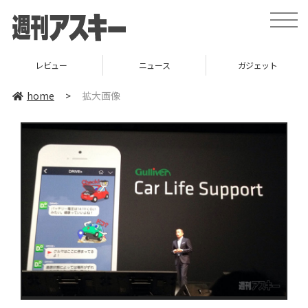
toggle
naviga
レビュー
ニュース
ガジェット
home
>
拡大画像