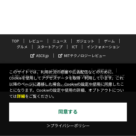
TOP
レビュー
ニュース
ガジェット
ゲーム
グルメ
スタートアップ
ICT
インフォメーション
ASCII.jp
MITテクノロジーレビュー
サイトポリシー
プライバシーポリシー
運営会社
このサイトでは、利用状況の把握や広告配信などのために、
お問い合わせ
広告掲載
スタッフ募集
電子版について
Cookieを使用してアクセスデータを取得・利用しています。これ
以降のページに遷移した場合、Cookieの設定や使用に同意したこ
©KADOKAWA ASCII Research Laboratories, Inc. 2026
とになります。Cookieの設定や使用の詳細、オプトアウトについ
ては
詳細
をご覧ください。
同意する
＞プライバシーポリシー