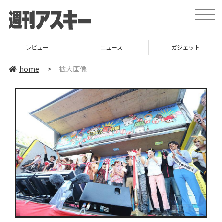
toggle
naviga
レビュー
ニュース
ガジェット
home
>
拡大画像