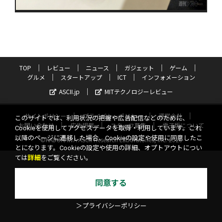
TOP
レビュー
ニュース
ガジェット
ゲーム
グルメ
スタートアップ
ICT
インフォメーション
ASCII.jp
MITテクノロジーレビュー
サイトポリシー
プライバシーポリシー
運営会社
このサイトでは、利用状況の把握や広告配信などのために、
お問い合わせ
広告掲載
スタッフ募集
電子版について
Cookieを使用してアクセスデータを取得・利用しています。これ
以降のページに遷移した場合、Cookieの設定や使用に同意したこ
©KADOKAWA ASCII Research Laboratories, Inc. 2026
とになります。Cookieの設定や使用の詳細、オプトアウトについ
ては
詳細
をご覧ください。
同意する
＞プライバシーポリシー