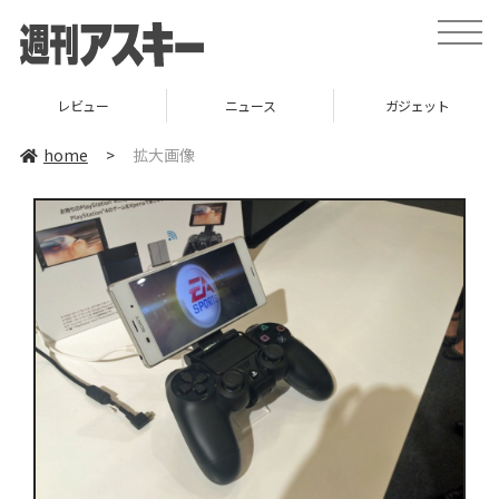
toggle
naviga
レビュー
ニュース
ガジェット
home
>
拡大画像