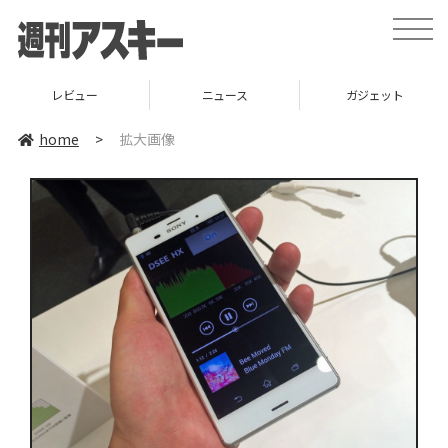
toggle
naviga
レビュー
ニュース
ガジェット
home
>
拡大画像