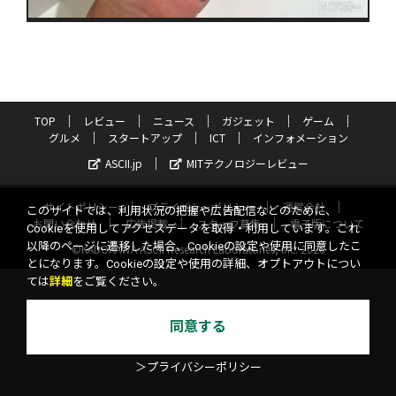
TOP
レビュー
ニュース
ガジェット
ゲーム
グルメ
スタートアップ
ICT
インフォメーション
ASCII.jp
MITテクノロジーレビュー
サイトポリシー
プライバシーポリシー
運営会社
このサイトでは、利用状況の把握や広告配信などのために、
お問い合わせ
広告掲載
スタッフ募集
電子版について
Cookieを使用してアクセスデータを取得・利用しています。これ
以降のページに遷移した場合、Cookieの設定や使用に同意したこ
©KADOKAWA ASCII Research Laboratories, Inc. 2026
とになります。Cookieの設定や使用の詳細、オプトアウトについ
ては
詳細
をご覧ください。
同意する
＞プライバシーポリシー