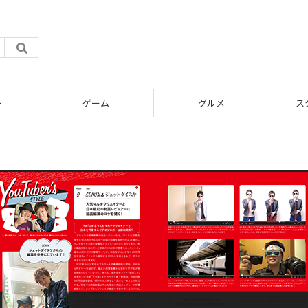
ト
ゲーム
グルメ
ス