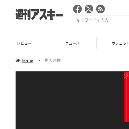
レビュー
ニュース
ガジェッ
home
>
拡大画像