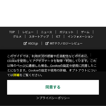
TOP
レビュー
ニュース
ガジェット
ゲーム
グルメ
スタートアップ
ICT
インフォメーション
ASCII.jp
MITテクノロジーレビュー
サイトポリシー
プライバシーポリシー
運営会社
このサイトでは、利用状況の把握や広告配信などのために、
お問い合わせ
広告掲載
スタッフ募集
電子版について
Cookieを使用してアクセスデータを取得・利用しています。これ
以降のページに遷移した場合、Cookieの設定や使用に同意したこ
©KADOKAWA ASCII Research Laboratories, Inc. 2026
とになります。Cookieの設定や使用の詳細、オプトアウトについ
ては
詳細
をご覧ください。
同意する
＞プライバシーポリシー