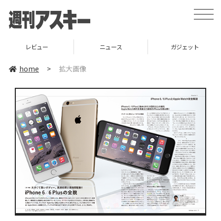
toggle
naviga
レビュー
ニュース
ガジェット
home
>
拡大画像