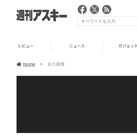
レビュー
ニュース
ガジェッ
home
>
拡大画像