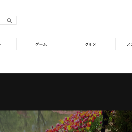
ト
ゲーム
グルメ
ス