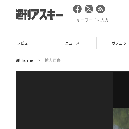
レビュー
ニュース
ガジェッ
home
>
拡大画像