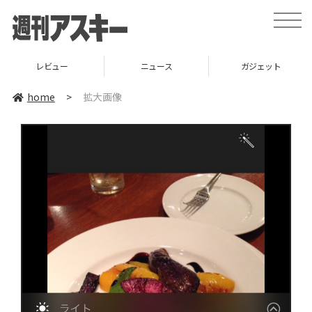
toggle
naviga
レビュー
ニュース
ガジェット
home
>
拡大画像